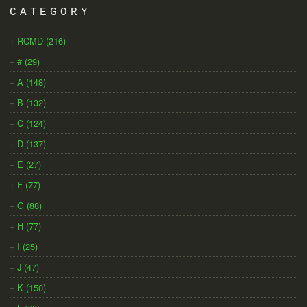
CATEGORY
RCMD (216)
# (29)
A (148)
B (132)
C (124)
D (137)
E (27)
F (77)
G (88)
H (77)
I (25)
J (47)
K (150)