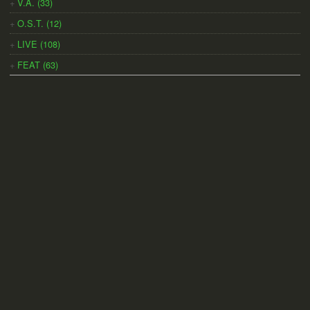
V.A. (33)
O.S.T. (12)
LIVE (108)
FEAT (63)