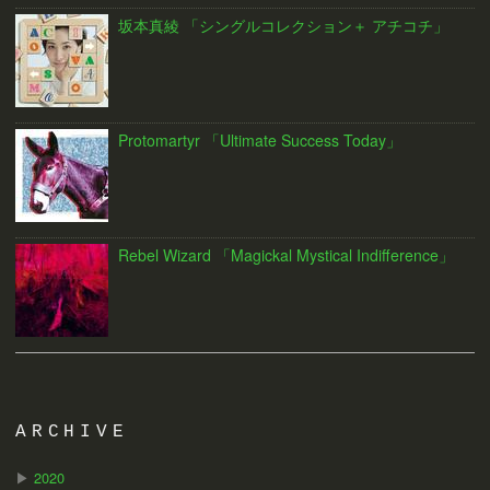
坂本真綾 「シングルコレクション＋ アチコチ」
Protomartyr 「Ultimate Success Today」
Rebel Wizard 「Magickal Mystical Indifference」
ARCHIVE
▶
2020