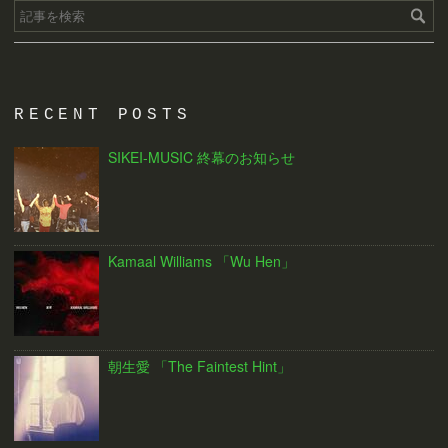
RECENT POSTS
SIKEI-MUSIC 終幕のお知らせ
Kamaal Williams 「Wu Hen」
朝生愛 「The Faintest Hint」