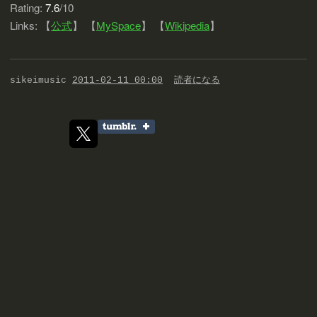
Rating:
7.6
/10
Links: 【
公式
】 【
MySpace
】 【
Wikipedia
】
sikeimusic
2011-02-11 00:00
読者になる