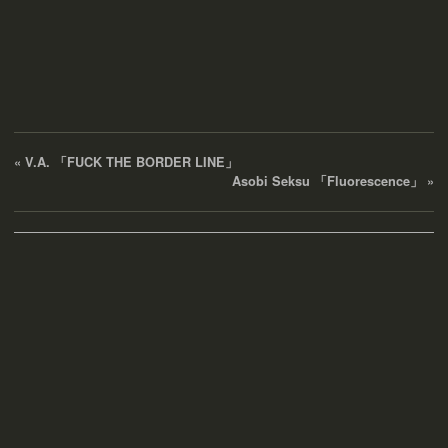
«
V.A. 「FUCK THE BORDER LINE」
Asobi Seksu 「Fluorescence」
»