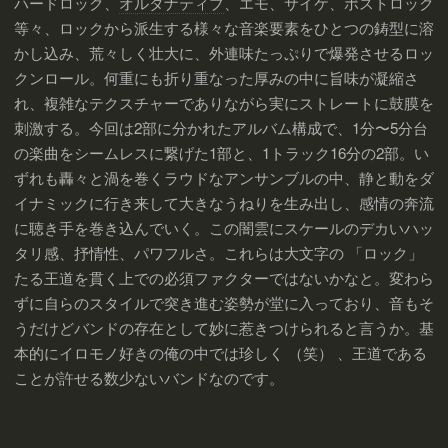
ハードロック、
オルタナティブ
、エモ、サイケ、ポストロック
等々、ロックから派生する様々な音楽要素をひとつの鋳型に溶
かし込み、荒々しく壮大に、外連味たっぷりで爆発させるロッ
クンロール。何重にも折り重なった厚みの中に旨味が凝縮さ
れ、複雑なテクスチャーでありながら実にストレートに鼓膜を
刺激する。今回は2部に分かれたアルバム構成で、1分〜5分台
の楽曲をシームレスに繋げた1部と、1トラック16分の2部。い
ずれも轟々と渦を巻くラウドなアンサンブルの中、静と動をダ
イナミックに行き来して大きなうねりを生み出し、感情の奔流
に聴き手を巻き込んでいく。この闇雲にスケールのデカいハッ
タリ感、抒情性、パワフルさ。これらは大文字の 「ロック」
たる王道を貫く上での必須ファクターではないかなと。変わら
ずに自らのスタイルで突き進む姿勢が堂に入っており、音もそ
うだけどバンドの存在として妙に惹きつけられると言うか。基
本的にイロモノ好きの俺の中では珍しく （笑） 、王道である
ことが許せる数少ないバンドなのです。