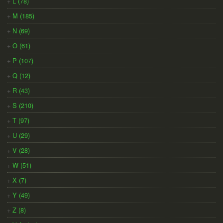
L (78)
M (185)
N (69)
O (61)
P (107)
Q (12)
R (43)
S (210)
T (97)
U (29)
V (28)
W (51)
X (7)
Y (49)
Z (8)