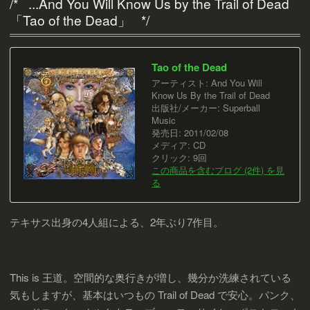
...And You Will Know Us by the Trail of Dead
「Tao of the Dead」
Tao of the Dead
アーティスト:
And You Will
Know Us By the Trail of Dead
出版社/メーカー:
Superball
Music
発売日:
2011/02/08
メディア:
CD
クリック
: 9回
この商品を含むブログ (2件) を見
る
テキサス出身の4人組による、2年ぶり7作目。
This is 王道。空間的な奥行きが増し、幾分か洗練されている
気もしますが、基本はいつもの Trail of Dead で安心。パンク、