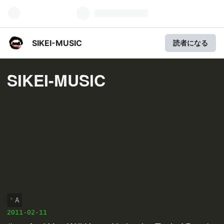
SIKEI-MUSIC
読者になる
SIKEI-MUSIC
A
2011
-
02
-
11